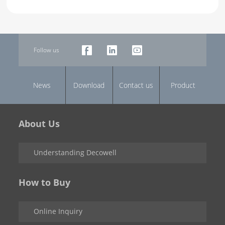
Follow us
News
Download
Contact us
Product
About Us
Understanding Decowell
How to Buy
Online Inquiry