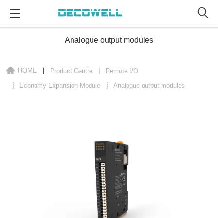
Analogue output modules
HOME
Product Centre
Remote I/O
Economy Expansion Module
Analogue output modules