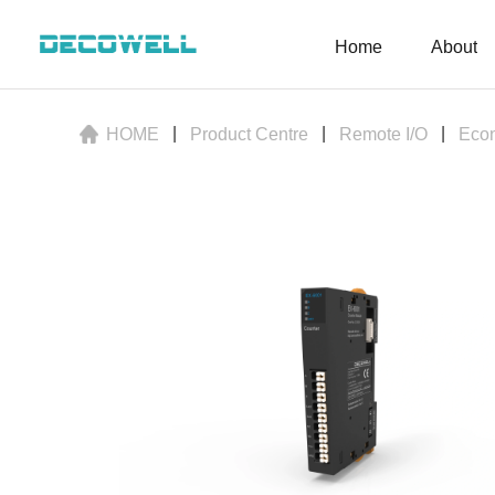
Home
About
HOME
Product Centre
Remote I/O
Eco