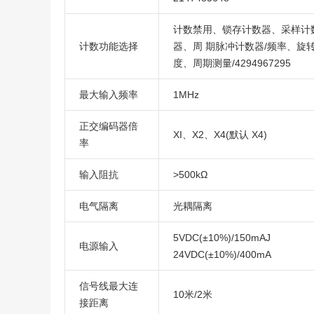
计数禁用、锁存计数器、采样计
计数功能选择
器、周 期脉冲计数器/频率、旋
度、周期测量/4294967295
最大输入频率
1MHz
正交编码器倍
XI、X2、X4(默认 X4)
率
输入阻抗
>500kΩ
电气隔离
光耦隔离
5VDC(±10%)/150mAJ
电源输入
24VDC(±10%)/400mA
信号线最大连
10米/2米
接距离