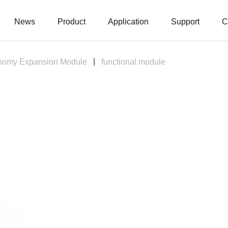
News
Product
Application
Support
C
nomy Expansion Module
functional module